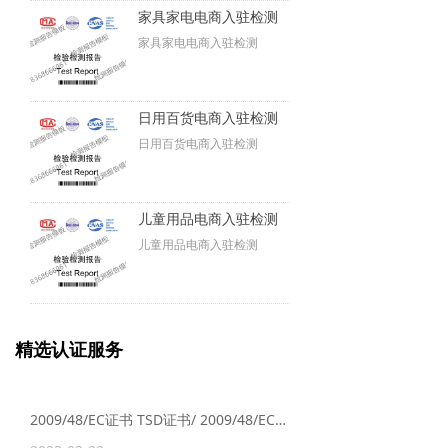
家具家电电商入驻检测
成分分析
家具家电电商入驻检测
日用百货电商入驻检测
日用百货电商入驻检测
儿童用品电商入驻检测
儿童用品电商入驻检测
精选认证服务
2009/48/EC证书 TSD证书/ 2009/48/EC认证 TSD认证