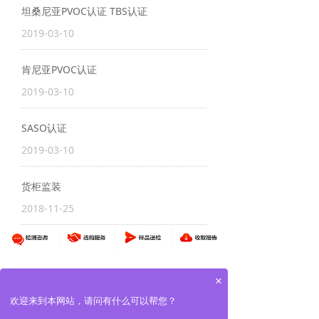
坦桑尼亚PVOC认证 TBS认证
2019-03-10
肯尼亚PVOC认证
2019-03-10
SASO认证
2019-03-10
货柜监装
2018-11-25
SHUWANGT
×
欢迎来到本网站，请问有什么可以帮您？